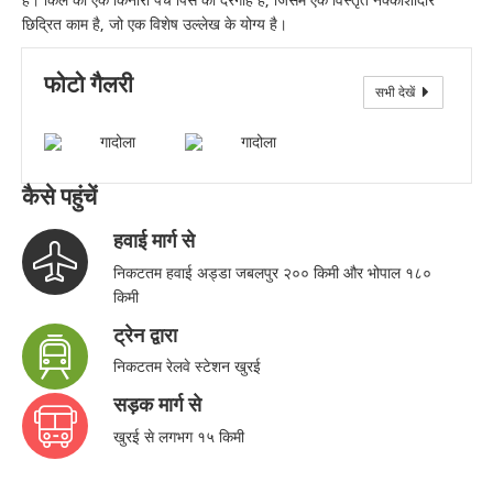
है। किले का एक किनारा पंच पिर्स की दरगाह है, जिसमें एक विस्तृत नक्काशीदार
छिद्रित काम है, जो एक विशेष उल्लेख के योग्य है।
फोटो गैलरी
सभी देखें
गादोला
कैसे पहुंचें
हवाई मार्ग से
निकटतम हवाई अड्डा जबलपुर २०० किमी और भोपाल १८०
किमी
ट्रेन द्वारा
निकटतम रेलवे स्टेशन खुरई
सड़क मार्ग से
खुरई से लगभग १५ किमी