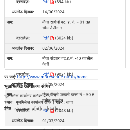
Pdf
(894 kb)
14/06/2024
मौजा सागोनी पट. ह. नं. – 01 तह
सील जैसीनगर
Pdf
(3024 kb)
02/06/2024
मौजा संंदवारा पट.ह.नं. -40 तहसील
देवरी
Pdf
(9024 kb)
पर जाएँ
:
http://www.mprevenue.nic.in/home
24/05/2024
भूअभिलेख कार्यालय सागर
मौजा बीजरी पटवारी हल्‍का नं – 50 त
भूअभिलेख कार्यालय कलेक्टोरेट सागर
हसील मालथौन
स्थान
: भूअभिलेख कार्यालय सागर |
शहर
: सागर
ईमेल
: slrsag-mp[at]nic[dot]in
Pdf
(2048 kb)
01/03/2024